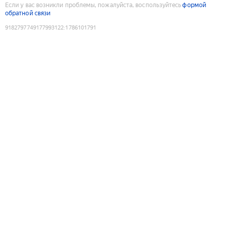
Если у вас возникли проблемы, пожалуйста, воспользуйтесь
формой
обратной связи
9182797749177993122
:
1786101791