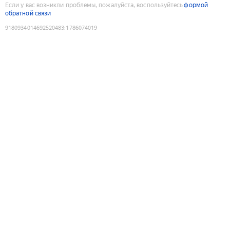
Если у вас возникли проблемы, пожалуйста, воспользуйтесь
формой
обратной связи
9180934014692520483
:
1786074019