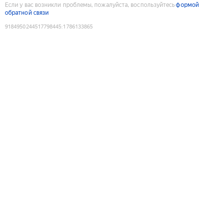
Если у вас возникли проблемы, пожалуйста, воспользуйтесь
формой
обратной связи
9184950244517798445
:
1786133865