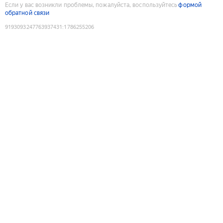
Если у вас возникли проблемы, пожалуйста, воспользуйтесь
формой
обратной связи
9193093247763937431
:
1786255206