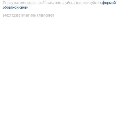
Если у вас возникли проблемы, пожалуйста, воспользуйтесь
формой
обратной связи
9182742365104961666
:
1786100965