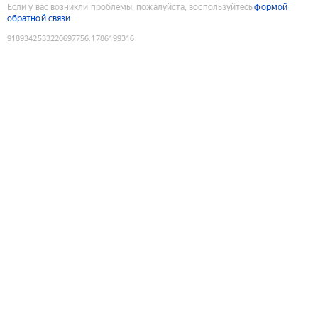
Если у вас возникли проблемы, пожалуйста, воспользуйтесь
формой
обратной связи
9189342533220697756
:
1786199316