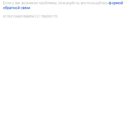
Если у вас возникли проблемы, пожалуйста, воспользуйтесь
формой
обратной связи
9176313668189685612
:
1786005170