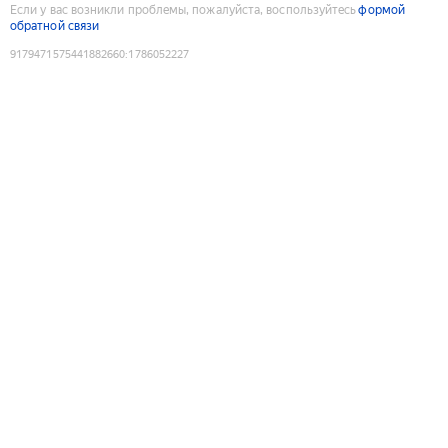
Если у вас возникли проблемы, пожалуйста, воспользуйтесь
формой
обратной связи
9179471575441882660
:
1786052227