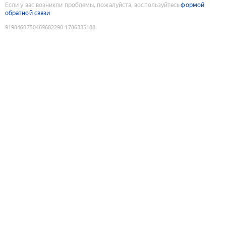
Если у вас возникли проблемы, пожалуйста, воспользуйтесь
формой
обратной связи
9198460750469682290
:
1786335188