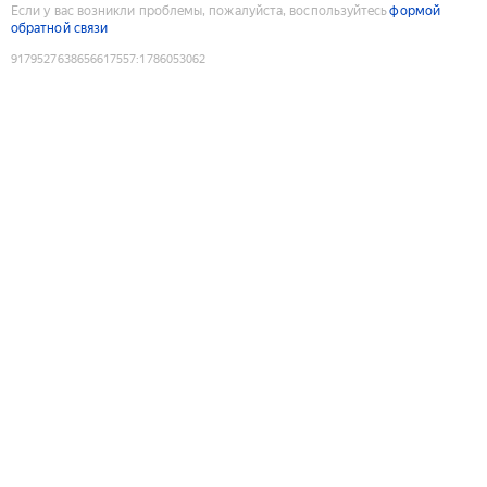
Если у вас возникли проблемы, пожалуйста, воспользуйтесь
формой
обратной связи
9179527638656617557
:
1786053062