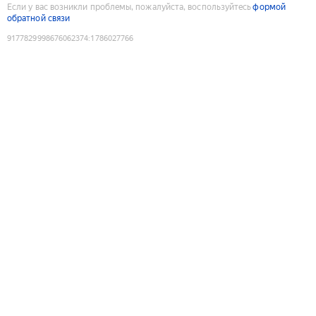
Если у вас возникли проблемы, пожалуйста, воспользуйтесь
формой
обратной связи
9177829998676062374
:
1786027766