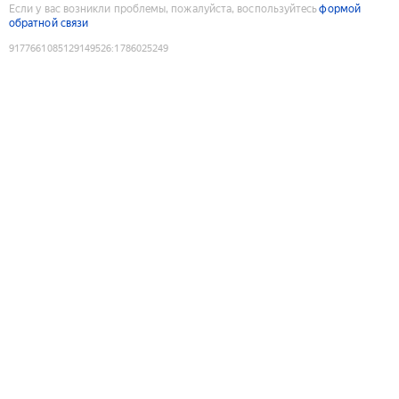
Если у вас возникли проблемы, пожалуйста, воспользуйтесь
формой
обратной связи
9177661085129149526
:
1786025249