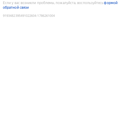
Если у вас возникли проблемы, пожалуйста, воспользуйтесь
формой
обратной связи
9193482395491022604
:
1786261004