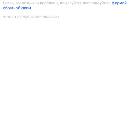
Если у вас возникли проблемы, пожалуйста, воспользуйтесь
формой
обратной связи
9194621795754507988
:
1786277983