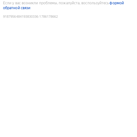
Если у вас возникли проблемы, пожалуйста, воспользуйтесь
формой
обратной связи
9187956484193830336
:
1786178662