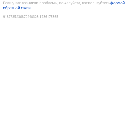
Если у вас возникли проблемы, пожалуйста, воспользуйтесь
формой
обратной связи
9187735236872440323
:
1786175365