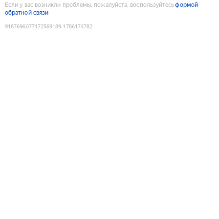
Если у вас возникли проблемы, пожалуйста, воспользуйтесь
формой
обратной связи
9187696077172569189
:
1786174782