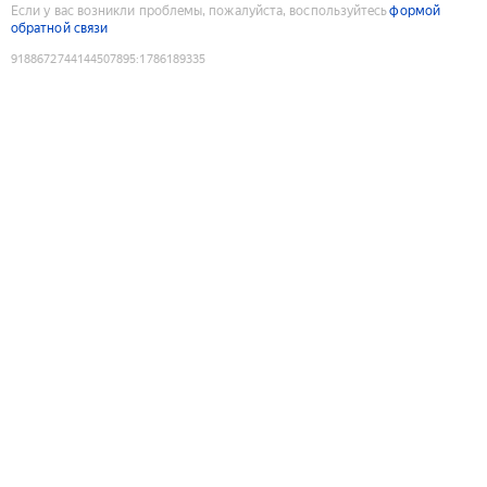
Если у вас возникли проблемы, пожалуйста, воспользуйтесь
формой
обратной связи
9188672744144507895
:
1786189335