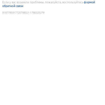
Если у вас возникли проблемы, пожалуйста, воспользуйтесь
формой
обратной связи
9197795817725798021
:
1786325279