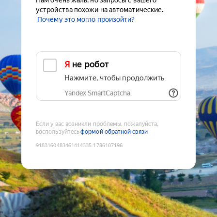
Нам очень жаль, но запросы с вашего
устройства похожи на автоматические.
Почему это могло произойти?
Я не робот
Нажмите, чтобы продолжить
Yandex SmartCaptcha
Если у вас возникли проблемы, пожалуйста,
воспользуйтесь
формой обратной связи
9183160483461414335
:
1786107196