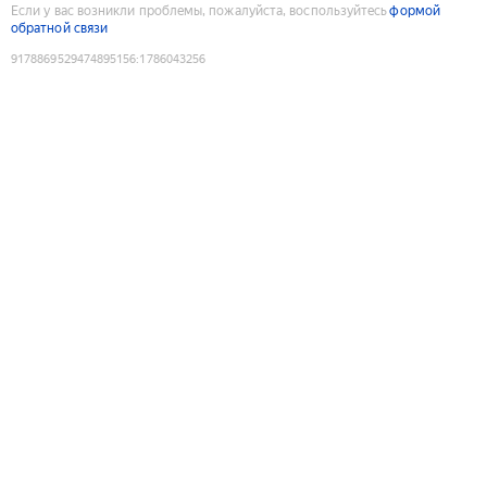
Если у вас возникли проблемы, пожалуйста, воспользуйтесь
формой
обратной связи
9178869529474895156
:
1786043256