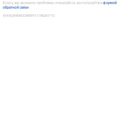
Если у вас возникли проблемы, пожалуйста, воспользуйтесь
формой
обратной связи
9193529958832489915
:
1786261713