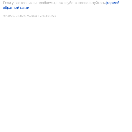
Если у вас возникли проблемы, пожалуйста, воспользуйтесь
формой
обратной связи
9198532223689752464
:
1786336253