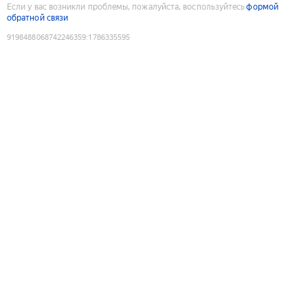
Если у вас возникли проблемы, пожалуйста, воспользуйтесь
формой
обратной связи
9198488068742246359
:
1786335595