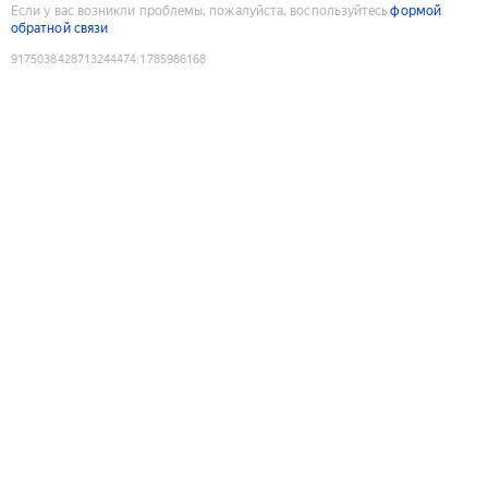
Если у вас возникли проблемы, пожалуйста, воспользуйтесь
формой
обратной связи
9175038428713244474
:
1785986168