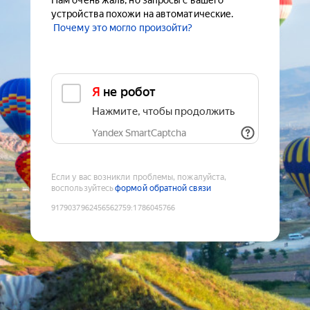
Нам очень жаль, но запросы с вашего
устройства похожи на автоматические.
Почему это могло произойти?
Я не робот
Нажмите, чтобы продолжить
Yandex SmartCaptcha
Если у вас возникли проблемы, пожалуйста,
воспользуйтесь
формой обратной связи
9179037962456562759
:
1786045766