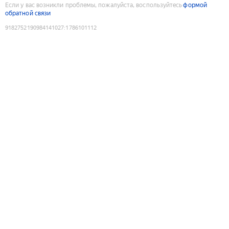
Если у вас возникли проблемы, пожалуйста, воспользуйтесь
формой
обратной связи
9182752190984141027
:
1786101112