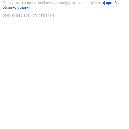
Если у вас возникли проблемы, пожалуйста, воспользуйтесь
формой
обратной связи
9198410893213061407
:
1786334445