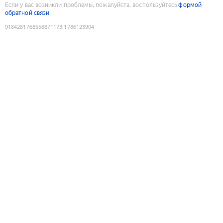
Если у вас возникли проблемы, пожалуйста, воспользуйтесь
формой
обратной связи
9184281768558871173
:
1786123904