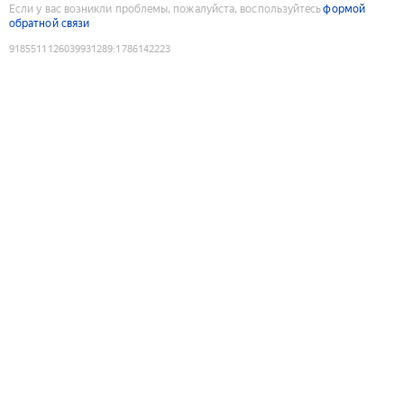
Если у вас возникли проблемы, пожалуйста, воспользуйтесь
формой
обратной связи
9185511126039931289
:
1786142223