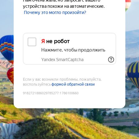
Нам очень жаль, но запросы с вашего
устройства похожи на автоматические.
Почему это могло произойти?
Я не робот
Нажмите, чтобы продолжить
Yandex SmartCaptcha
Если у вас возникли проблемы, пожалуйста,
воспользуйтесь
формой обратной связи
9182721886029785277
:
1786100660