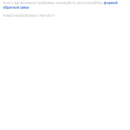
Если у вас возникли проблемы, пожалуйста, воспользуйтесь
формой
обратной связи
9186621643053530544
:
1786158771