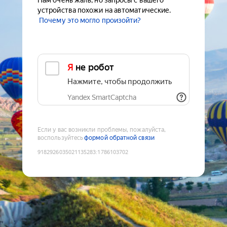
Нам очень жаль, но запросы с вашего
устройства похожи на автоматические.
Почему это могло произойти?
Я не робот
Нажмите, чтобы продолжить
Yandex SmartCaptcha
Если у вас возникли проблемы, пожалуйста,
воспользуйтесь
формой обратной связи
9182926035021135283
:
1786103702