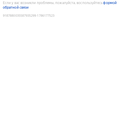
Если у вас возникли проблемы, пожалуйста, воспользуйтесь
формой
обратной связи
9187880035587935299
:
1786177523