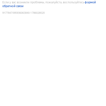
Если у вас возникли проблемы, пожалуйста, воспользуйтесь
формой
обратной связи
9177847095936063840
:
1786028020