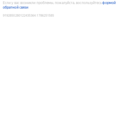
Если у вас возникли проблемы, пожалуйста, воспользуйтесь
формой
обратной связи
9192850280122435364
:
1786251585