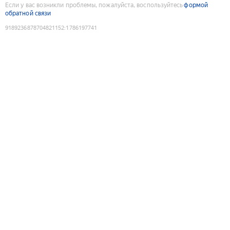
Если у вас возникли проблемы, пожалуйста, воспользуйтесь
формой
обратной связи
9189236878704821152
:
1786197741