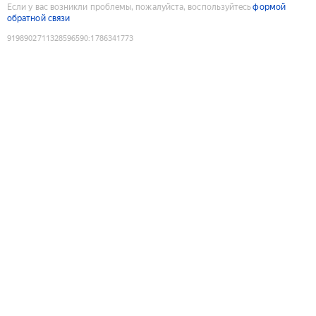
Если у вас возникли проблемы, пожалуйста, воспользуйтесь
формой
обратной связи
9198902711328596590
:
1786341773