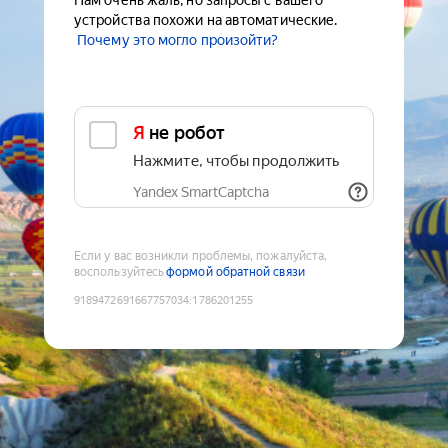
Нам очень жаль, но запросы с вашего
устройства похожи на автоматические.
Почему это могло произойти?
Я не робот
Нажмите, чтобы продолжить
Yandex SmartCaptcha
Если у вас возникли проблемы, пожалуйста,
воспользуйтесь
формой обратной связи
9189472691667757034
:
1786201255