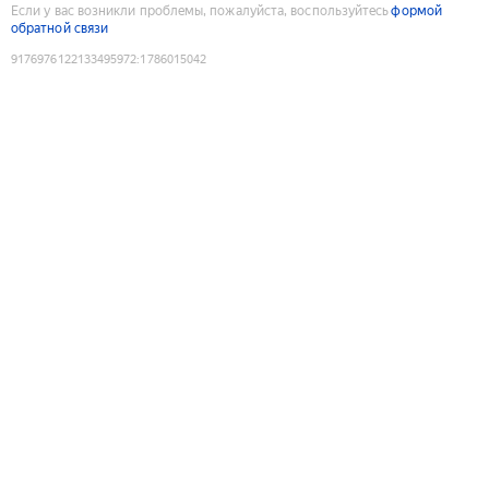
Если у вас возникли проблемы, пожалуйста, воспользуйтесь
формой
обратной связи
9176976122133495972
:
1786015042