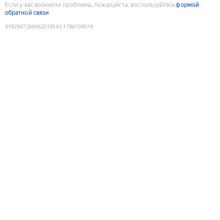
Если у вас возникли проблемы, пожалуйста, воспользуйтесь
формой
обратной связи
9182947268062518543
:
1786104019