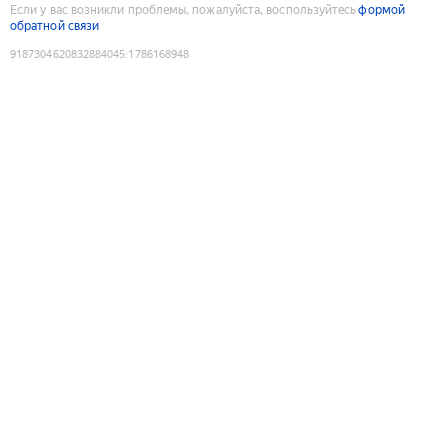
Если у вас возникли проблемы, пожалуйста, воспользуйтесь
формой
обратной связи
9187304620832884045
:
1786168948