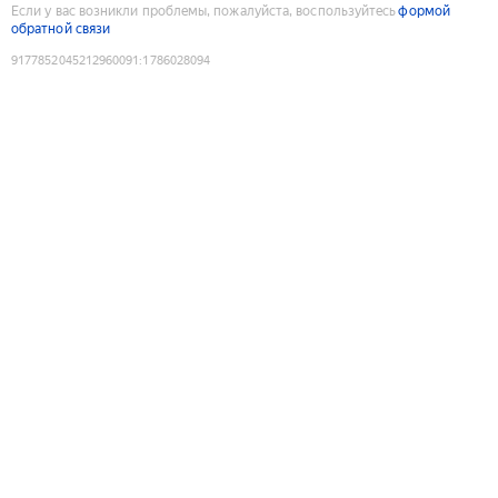
Если у вас возникли проблемы, пожалуйста, воспользуйтесь
формой
обратной связи
9177852045212960091
:
1786028094