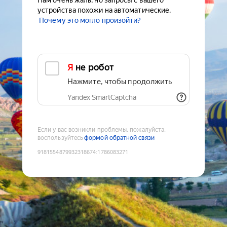
Нам очень жаль, но запросы с вашего
устройства похожи на автоматические.
Почему это могло произойти?
Я не робот
Нажмите, чтобы продолжить
Yandex SmartCaptcha
Если у вас возникли проблемы, пожалуйста,
воспользуйтесь
формой обратной связи
9181554879932318674
:
1786083271