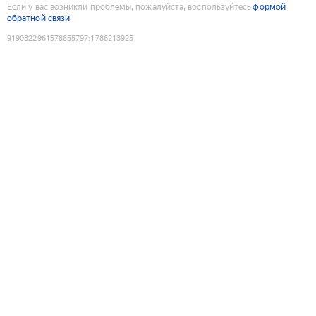
Если у вас возникли проблемы, пожалуйста, воспользуйтесь
формой
обратной связи
9190322961578655797
:
1786213925