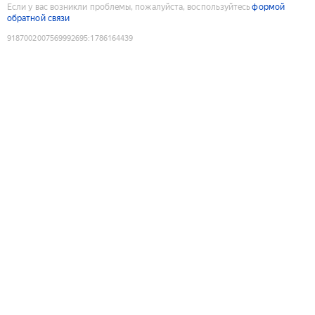
Если у вас возникли проблемы, пожалуйста, воспользуйтесь
формой
обратной связи
9187002007569992695
:
1786164439