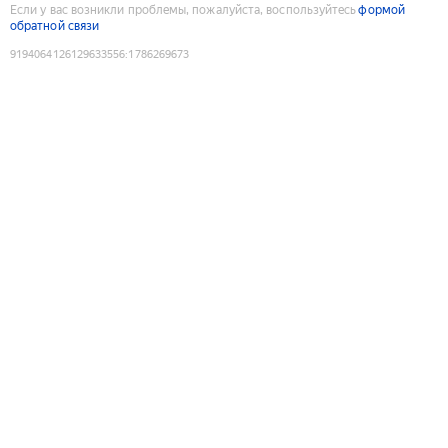
Если у вас возникли проблемы, пожалуйста, воспользуйтесь
формой
обратной связи
9194064126129633556
:
1786269673