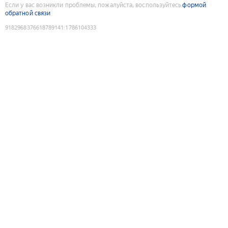
Если у вас возникли проблемы, пожалуйста, воспользуйтесь
формой
обратной связи
9182968376618789141
:
1786104333