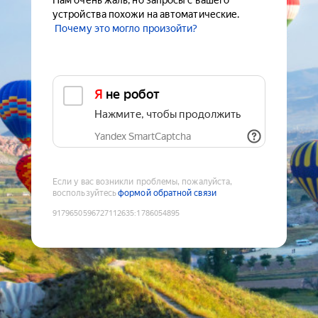
Нам очень жаль, но запросы с вашего
устройства похожи на автоматические.
Почему это могло произойти?
Я не робот
Нажмите, чтобы продолжить
Yandex SmartCaptcha
Если у вас возникли проблемы, пожалуйста,
воспользуйтесь
формой обратной связи
9179650596727112635
:
1786054895