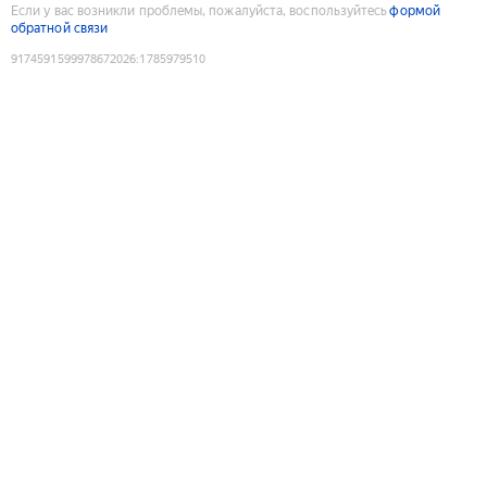
Если у вас возникли проблемы, пожалуйста, воспользуйтесь
формой
обратной связи
9174591599978672026
:
1785979510